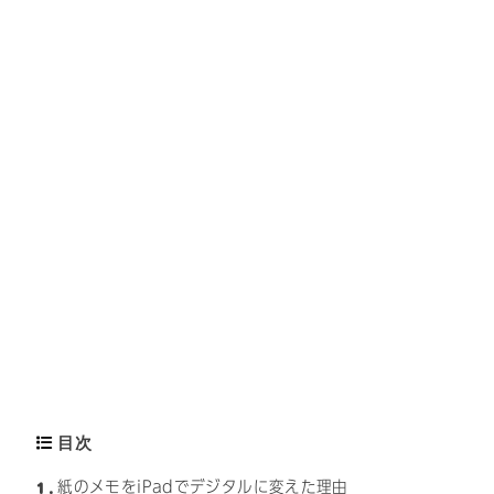
目次
1
紙のメモをiPadでデジタルに変えた理由