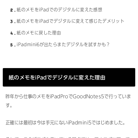
2
紙のメモをiPadでのデジタルに変えた感想
3
紙のメモをiPadでデジタルに変えて感じたデメリット
4
紙のメモに戻した理由
5
iPadmini6が出たらまたデジタルを試すかも？
紙のメモをiPadでデジタルに変えた理由
昨年から仕事のメモをiPadProでGoodNotes5で行っていま
す。
正確には最初は今は手元にないiPadmini5ではじめました。