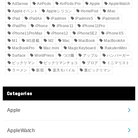
AdSense
AirPods
AirPods Pro
Apple
AppleWatch
Appleイベント
Appleシリコン
HomePod
iMac
iPad
iPadAir
iPadmini
iPadmini5
iPadmini6
iPadPro
iPhone
iPhone11
iPhone11Pro
iPhone11ProMax
iPhone12
iPhoneSE2
iPhoneXS
M1
M1搭載
M2
Mac
MacBook
MacBookAir
MacBookPro
Mac mini
MagicKeyboard
RakutenMini
Surface
WordPress
つけ麺
アップル
ハンバーガー
ビックリマン
ビックリマンチョコ
ブログ
ミニマリスト
ラーメン
新宿
楽天モバイル
裏ビックリマン
Categories
Apple
AppleWatch