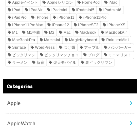
Appleイベント
Appleシリコン
HomePod
iMac
iPad
iPadAir
iPadmini
iPadmini5
iPadmini6
iPadPro
iPhone
iPhone11
iPhone11Pro
iPhone11ProMax
iPhone12
iPhoneSE2
iPhoneXS
M1
M1搭載
M2
Mac
MacBook
MacBookAir
MacBookPro
Mac mini
MagicKeyboard
RakutenMini
Surface
WordPress
つけ麺
アップル
ハンバーガー
ビックリマン
ビックリマンチョコ
ブログ
ミニマリスト
ラーメン
新宿
楽天モバイル
裏ビックリマン
Categories
Apple
AppleWatch