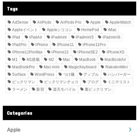
Tags
AdSense
AirPods
AirPods Pro
Apple
AppleWatch
Appleイベント
Appleシリコン
HomePod
iMac
iPad
iPadAir
iPadmini
iPadmini5
iPadmini6
iPadPro
iPhone
iPhone11
iPhone11Pro
iPhone11ProMax
iPhone12
iPhoneSE2
iPhoneXS
M1
M1搭載
M2
Mac
MacBook
MacBookAir
MacBookPro
Mac mini
MagicKeyboard
RakutenMini
Surface
WordPress
つけ麺
アップル
ハンバーガー
ビックリマン
ビックリマンチョコ
ブログ
ミニマリスト
ラーメン
新宿
楽天モバイル
裏ビックリマン
Categories
Apple