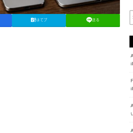
はてブ
送る
A