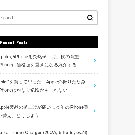
Search
for:
Recent Posts
AppleがiPhoneを突然値上げ。秋の新型
iPhoneは価格据え置きになる気がする
Fold7を買って思った。Appleの折りたたみ
iPhoneはかなり危険かもしれない
Apple製品の値上げが痛い…今年のiPhone買
い替え、どうしよう
nker Prime Charger (200W, 6 Ports, GaN)