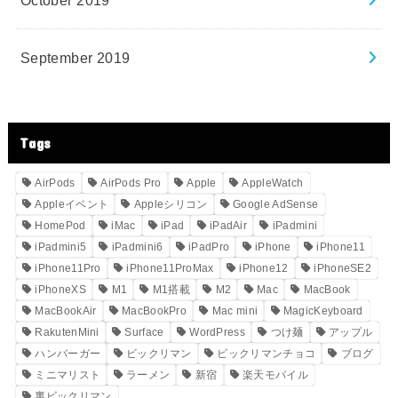
September 2019
Tags
AirPods
AirPods Pro
Apple
AppleWatch
Appleイベント
Appleシリコン
Google AdSense
HomePod
iMac
iPad
iPadAir
iPadmini
iPadmini5
iPadmini6
iPadPro
iPhone
iPhone11
iPhone11Pro
iPhone11ProMax
iPhone12
iPhoneSE2
iPhoneXS
M1
M1搭載
M2
Mac
MacBook
MacBookAir
MacBookPro
Mac mini
MagicKeyboard
RakutenMini
Surface
WordPress
つけ麺
アップル
ハンバーガー
ビックリマン
ビックリマンチョコ
ブログ
ミニマリスト
ラーメン
新宿
楽天モバイル
裏ビックリマン