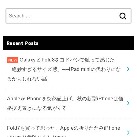
Search
for:
Recent Posts
Galaxy Z Fold8をヨドバシで触って感じた
「絶妙すぎるサイズ感」──iPad miniの代わりにな
るかもしれない話
AppleがiPhoneを突然値上げ。秋の新型iPhoneは価
格据え置きになる気がする
Fold7を買って思った。Appleの折りたたみiPhone