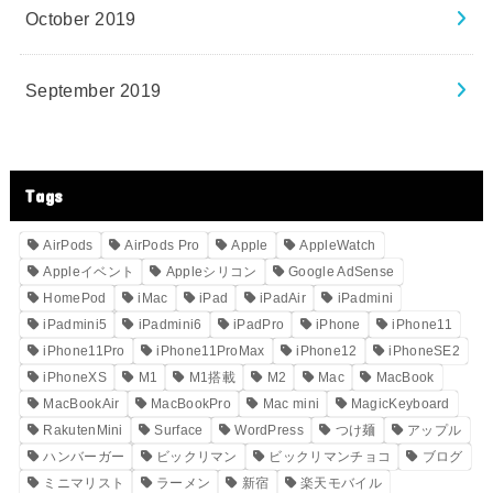
October 2019
September 2019
Tags
AirPods
AirPods Pro
Apple
AppleWatch
Appleイベント
Appleシリコン
Google AdSense
HomePod
iMac
iPad
iPadAir
iPadmini
iPadmini5
iPadmini6
iPadPro
iPhone
iPhone11
iPhone11Pro
iPhone11ProMax
iPhone12
iPhoneSE2
iPhoneXS
M1
M1搭載
M2
Mac
MacBook
MacBookAir
MacBookPro
Mac mini
MagicKeyboard
RakutenMini
Surface
WordPress
つけ麺
アップル
ハンバーガー
ビックリマン
ビックリマンチョコ
ブログ
ミニマリスト
ラーメン
新宿
楽天モバイル