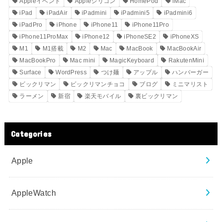
Appleイベント
Appleシリコン
HomePod
iMac
iPad
iPadAir
iPadmini
iPadmini5
iPadmini6
iPadPro
iPhone
iPhone11
iPhone11Pro
iPhone11ProMax
iPhone12
iPhoneSE2
iPhoneXS
M1
M1搭載
M2
Mac
MacBook
MacBookAir
MacBookPro
Mac mini
MagicKeyboard
RakutenMini
Surface
WordPress
つけ麺
アップル
ハンバーガー
ビックリマン
ビックリマンチョコ
ブログ
ミニマリスト
ラーメン
新宿
楽天モバイル
裏ビックリマン
Categories
Apple
AppleWatch