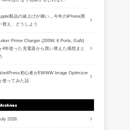
Apple製品の値上げが痛い…今年のiPhone買
い替え、どうしよう
nker Prime Charger (200W, 6 Ports, GaN)
を4年使った充電器から買い替えた感想まと
め
WordPress初心者がEWWW Image Optimizer
を使ってみた話
Archives
uly 2026