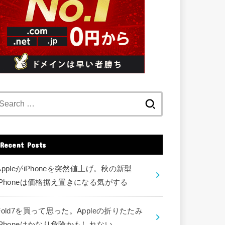
Search
for:
Recent Posts
AppleがiPhoneを突然値上げ。秋の新型
iPhoneは価格据え置きになる気がする
Fold7を買って思った。Appleの折りたたみ
iPhoneはかなり危険かもしれない