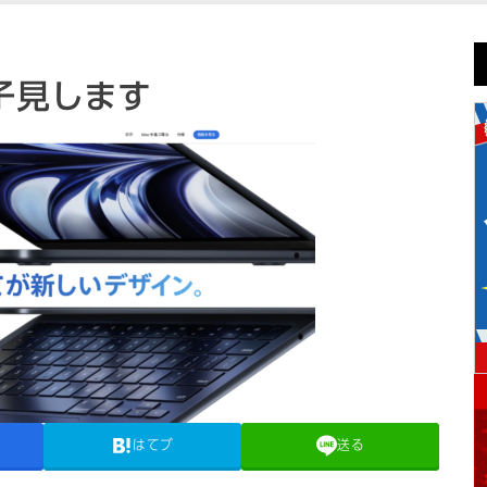
様子見します
はてブ
送る