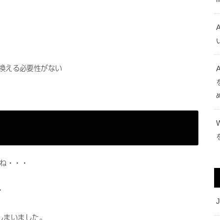
買い換える必要性がない
A
よね・・・
・
J
しまいました。