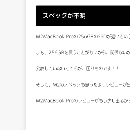
スペックが不明
M2MacBook Proの256GBのSSDが遅
まぁ、256GBを買うことがないから、関係ない
公表していないところが、困りものです！！
そして、M2のスペックも思ったよりレビューが
M2MacBook Proのレビューがもう少し出る