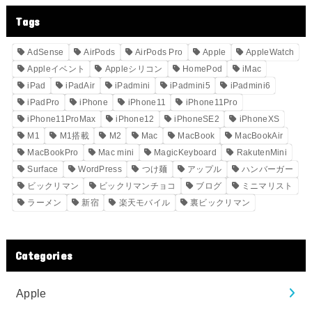
Tags
AdSense
AirPods
AirPods Pro
Apple
AppleWatch
Appleイベント
Appleシリコン
HomePod
iMac
iPad
iPadAir
iPadmini
iPadmini5
iPadmini6
iPadPro
iPhone
iPhone11
iPhone11Pro
iPhone11ProMax
iPhone12
iPhoneSE2
iPhoneXS
M1
M1搭載
M2
Mac
MacBook
MacBookAir
MacBookPro
Mac mini
MagicKeyboard
RakutenMini
Surface
WordPress
つけ麺
アップル
ハンバーガー
ビックリマン
ビックリマンチョコ
ブログ
ミニマリスト
ラーメン
新宿
楽天モバイル
裏ビックリマン
Categories
Apple