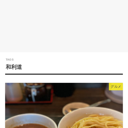
和利道
グルメ