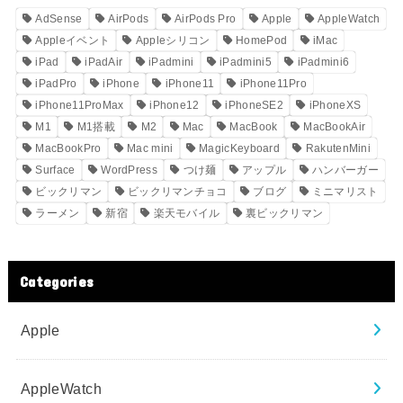
AdSense
AirPods
AirPods Pro
Apple
AppleWatch
Appleイベント
Appleシリコン
HomePod
iMac
iPad
iPadAir
iPadmini
iPadmini5
iPadmini6
iPadPro
iPhone
iPhone11
iPhone11Pro
iPhone11ProMax
iPhone12
iPhoneSE2
iPhoneXS
M1
M1搭載
M2
Mac
MacBook
MacBookAir
MacBookPro
Mac mini
MagicKeyboard
RakutenMini
Surface
WordPress
つけ麺
アップル
ハンバーガー
ビックリマン
ビックリマンチョコ
ブログ
ミニマリスト
ラーメン
新宿
楽天モバイル
裏ビックリマン
Categories
Apple
AppleWatch