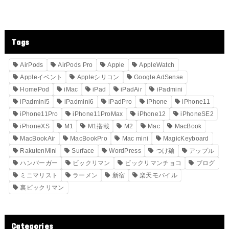
Tags
AirPods
AirPods Pro
Apple
AppleWatch
Appleイベント
Appleシリコン
Google AdSense
HomePod
iMac
iPad
iPadAir
iPadmini
iPadmini5
iPadmini6
iPadPro
iPhone
iPhone11
iPhone11Pro
iPhone11ProMax
iPhone12
iPhoneSE2
iPhoneXS
M1
M1搭載
M2
Mac
MacBook
MacBookAir
MacBookPro
Mac mini
MagicKeyboard
RakutenMini
Surface
WordPress
つけ麺
アップル
ハンバーガー
ビックリマン
ビックリマンチョコ
ブログ
ミニマリスト
ラーメン
新宿
楽天モバイル
裏ビックリマン
Categories