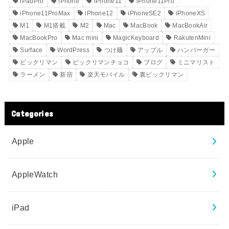
iPadPro
iPhone
iPhone11
iPhone11Pro
iPhone11ProMax
iPhone12
iPhoneSE2
iPhoneXS
M1
M1搭載
M2
Mac
MacBook
MacBookAir
MacBookPro
Mac mini
MagicKeyboard
RakutenMini
Surface
WordPress
つけ麺
アップル
ハンバーガー
ビックリマン
ビックリマンチョコ
ブログ
ミニマリスト
ラーメン
新宿
楽天モバイル
裏ビックリマン
Categories
Apple
AppleWatch
iPad