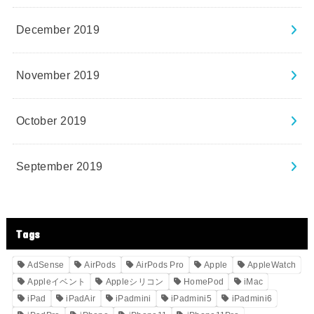
December 2019
November 2019
October 2019
September 2019
Tags
AdSense
AirPods
AirPods Pro
Apple
AppleWatch
Appleイベント
Appleシリコン
HomePod
iMac
iPad
iPadAir
iPadmini
iPadmini5
iPadmini6