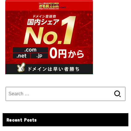
Search
for:
Recent Posts