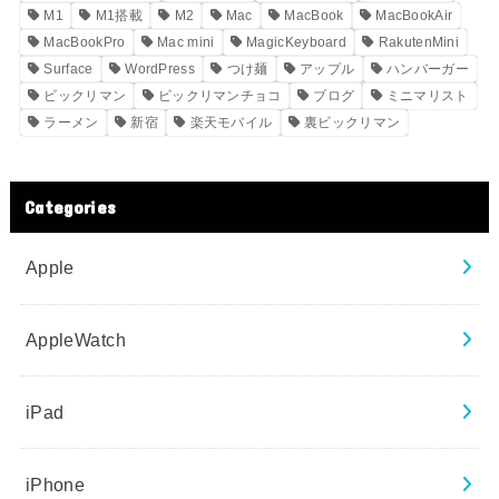
M1
M1搭載
M2
Mac
MacBook
MacBookAir
MacBookPro
Mac mini
MagicKeyboard
RakutenMini
Surface
WordPress
つけ麺
アップル
ハンバーガー
ビックリマン
ビックリマンチョコ
ブログ
ミニマリスト
ラーメン
新宿
楽天モバイル
裏ビックリマン
Categories
Apple
AppleWatch
iPad
iPhone