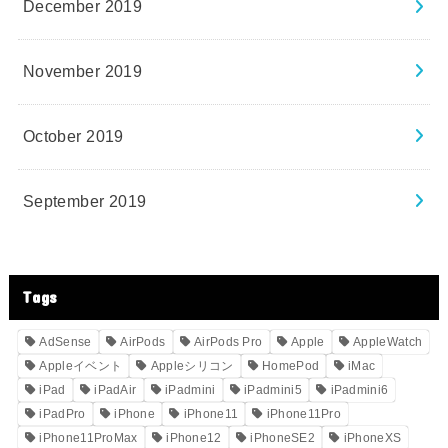
December 2019
November 2019
October 2019
September 2019
Tags
AdSense
AirPods
AirPods Pro
Apple
AppleWatch
Appleイベント
Appleシリコン
HomePod
iMac
iPad
iPadAir
iPadmini
iPadmini5
iPadmini6
iPadPro
iPhone
iPhone11
iPhone11Pro
iPhone11ProMax
iPhone12
iPhoneSE2
iPhoneXS