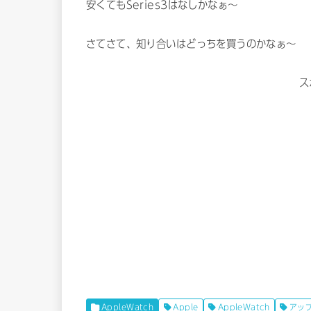
安くてもSeries3はなしかなぁ〜
さてさて、知り合いはどっちを買うのかなぁ〜
ス
AppleWatch
Apple
AppleWatch
アッ