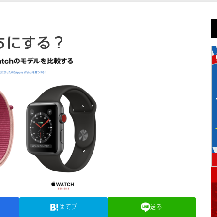
っちにする？
はてブ
送る