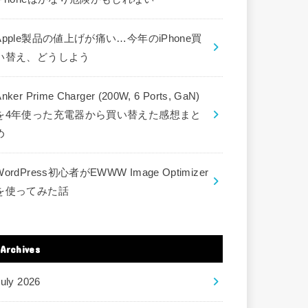
Apple製品の値上げが痛い…今年のiPhone買
い替え、どうしよう
nker Prime Charger (200W, 6 Ports, GaN)
を4年使った充電器から買い替えた感想まと
め
WordPress初心者がEWWW Image Optimizer
を使ってみた話
Archives
uly 2026