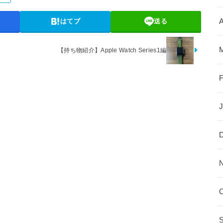
A
はてブ
送る
【持ち物紹介】Apple Watch Series1編