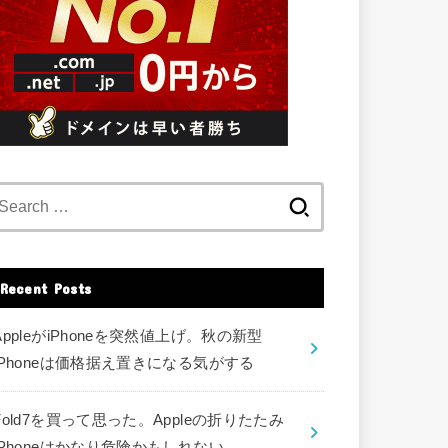
Search
for:
Recent Posts
AppleがiPhoneを突然値上げ。秋の新型
iPhoneは価格据え置きになる気がする
Fold7を買って思った。Appleの折りたたみ
iPhoneはかなり危険かもしれない