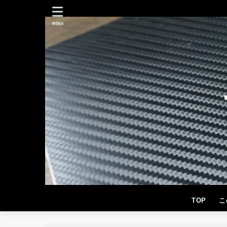
MENU
TOP
こ