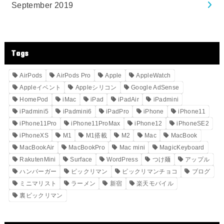
September 2019
Tags
AirPods
AirPods Pro
Apple
AppleWatch
Appleイベント
Appleシリコン
Google AdSense
HomePod
iMac
iPad
iPadAir
iPadmini
iPadmini5
iPadmini6
iPadPro
iPhone
iPhone11
iPhone11Pro
iPhone11ProMax
iPhone12
iPhoneSE2
iPhoneXS
M1
M1搭載
M2
Mac
MacBook
MacBookAir
MacBookPro
Mac mini
MagicKeyboard
RakutenMini
Surface
WordPress
つけ麺
アップル
ハンバーガー
ビックリマン
ビックリマンチョコ
ブログ
ミニマリスト
ラーメン
新宿
楽天モバイル
裏ビックリマン