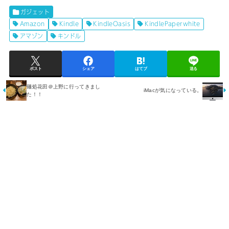
ガジェット
Amazon
Kindle
KindleOasis
KindlePaperwhite
アマゾン
キンドル
ポスト
シェア
はてブ
送る
麺処花田＠上野に行ってきまし
iMacが気になっている。
た！！