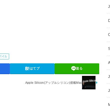
バイル
はてブ
送る
J
Apple Silicon(アップルシリコン)搭載Mac