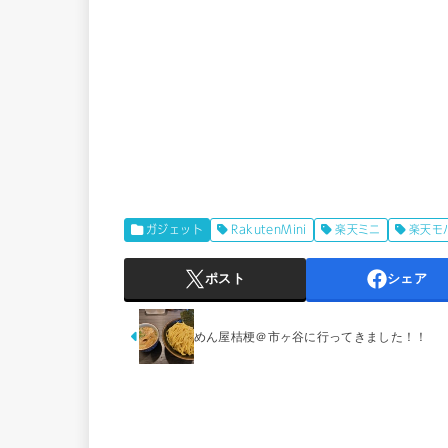
ガジェット
RakutenMini
楽天ミニ
楽天モ
ポスト
シェア
めん屋桔梗＠市ヶ谷に行ってきました！！