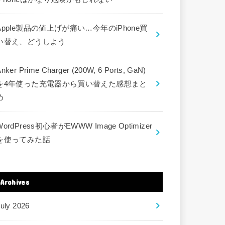
Apple製品の値上げが痛い…今年のiPhone買
い替え、どうしよう
nker Prime Charger (200W, 6 Ports, GaN)
を4年使った充電器から買い替えた感想まと
め
WordPress初心者がEWWW Image Optimizer
を使ってみた話
Archives
uly 2026