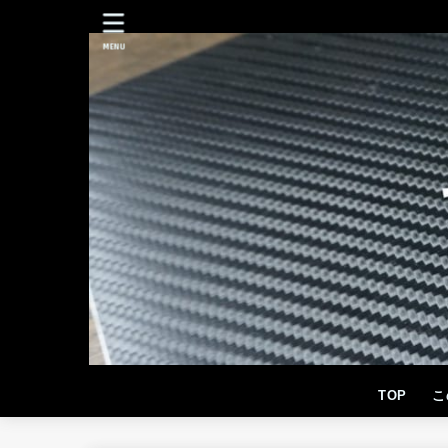
MENU
TOP
こ