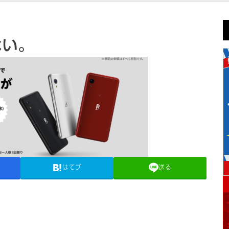
かない。
はてブ
送る