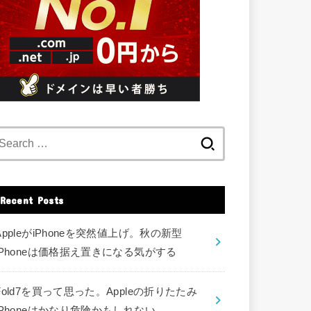
Search
for:
Recent Posts
AppleがiPhoneを突然値上げ。秋の新型
iPhoneは価格据え置きになる気がする
Fold7を買って思った。Appleの折りたたみ
iPhoneはかなり危険かもしれない