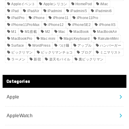
Appleイベント
Appleシリコン
HomePod
iMac
iPad
iPadAir
iPadmini
iPadmini5
iPadmini6
iPadPro
iPhone
iPhone11
iPhone11Pro
iPhone11ProMax
iPhone12
iPhoneSE2
iPhoneXS
M1
M1搭載
M2
Mac
MacBook
MacBookAir
MacBookPro
Mac mini
MagicKeyboard
RakutenMini
Surface
WordPress
つけ麺
アップル
ハンバーガー
ビックリマン
ビックリマンチョコ
ブログ
ミニマリスト
ラーメン
新宿
楽天モバイル
裏ビックリマン
Categories
Apple
AppleWatch