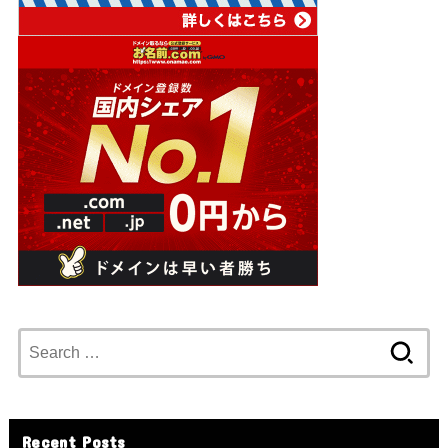
Search
for:
Recent Posts