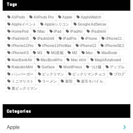
Tags
AirPods
AirPods Pro
Apple
AppleWatch
Appleイベント
Appleシリコン
Google AdSense
HomePod
iMac
iPad
iPadAir
iPadmini
iPadmini5
iPadmini6
iPadPro
iPhone
iPhone11
iPhone11Pro
iPhone11ProMax
iPhone12
iPhoneSE2
iPhoneXS
M1
M1搭載
M2
Mac
MacBook
MacBookAir
MacBookPro
Mac mini
MagicKeyboard
RakutenMini
Surface
WordPress
つけ麺
アップル
ハンバーガー
ビックリマン
ビックリマンチョコ
ブログ
ミニマリスト
ラーメン
新宿
楽天モバイル
裏ビックリマン
Categories
Apple