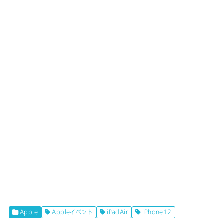
Apple
Appleイベント
iPadAir
iPhone12