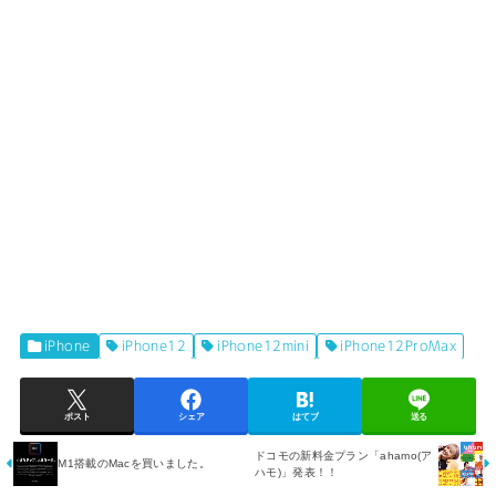
iPhone
iPhone12
iPhone12mini
iPhone12ProMax
ポスト
シェア
はてブ
送る
ドコモの新料金プラン「ahamo(ア
M1搭載のMacを買いました。
ハモ)」発表！！