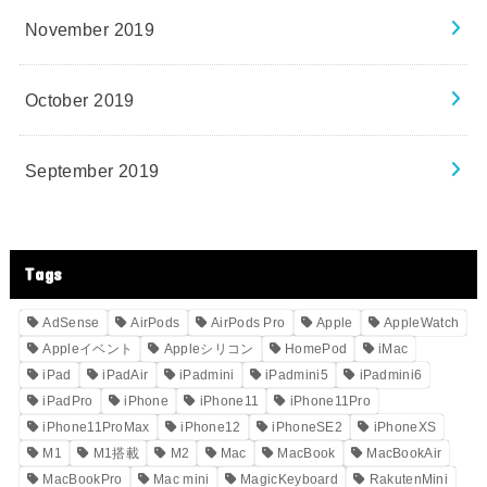
November 2019
October 2019
September 2019
Tags
AdSense
AirPods
AirPods Pro
Apple
AppleWatch
Appleイベント
Appleシリコン
HomePod
iMac
iPad
iPadAir
iPadmini
iPadmini5
iPadmini6
iPadPro
iPhone
iPhone11
iPhone11Pro
iPhone11ProMax
iPhone12
iPhoneSE2
iPhoneXS
M1
M1搭載
M2
Mac
MacBook
MacBookAir
MacBookPro
Mac mini
MagicKeyboard
RakutenMini