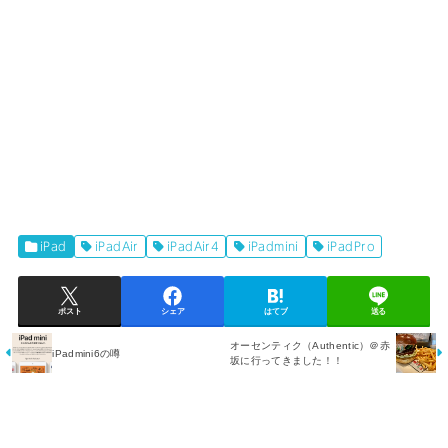
iPad
iPadAir
iPadAir4
iPadmini
iPadPro
ポスト
シェア
はてブ
送る
オーセンティク（Authentic）＠赤
iPadmini6の噂
坂に行ってきました！！