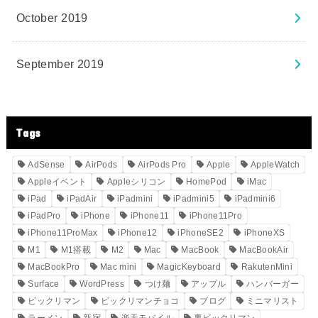
October 2019
September 2019
Tags
AdSense
AirPods
AirPods Pro
Apple
AppleWatch
Appleイベント
Appleシリコン
HomePod
iMac
iPad
iPadAir
iPadmini
iPadmini5
iPadmini6
iPadPro
iPhone
iPhone11
iPhone11Pro
iPhone11ProMax
iPhone12
iPhoneSE2
iPhoneXS
M1
M1搭載
M2
Mac
MacBook
MacBookAir
MacBookPro
Mac mini
MagicKeyboard
RakutenMini
Surface
WordPress
つけ麺
アップル
ハンバーガー
ビックリマン
ビックリマンチョコ
ブログ
ミニマリスト
ラーメン
新宿
楽天モバイル
裏ビックリマン