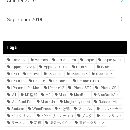
October 2019
September 2019
Tags
AdSense
AirPods
AirPods Pro
Apple
AppleWatch
Appleイベント
Appleシリコン
HomePod
iMac
iPad
iPadAir
iPadmini
iPadmini5
iPadmini6
iPadPro
iPhone
iPhone11
iPhone11Pro
iPhone11ProMax
iPhone12
iPhoneSE2
iPhoneXS
M1
M1搭載
M2
Mac
MacBook
MacBookAir
MacBookPro
Mac mini
MagicKeyboard
RakutenMini
Surface
WordPress
つけ麺
アップル
ハンバーガー
ビックリマン
ビックリマンチョコ
ブログ
ミニマリスト
ラーメン
新宿
楽天モバイル
裏ビックリマン