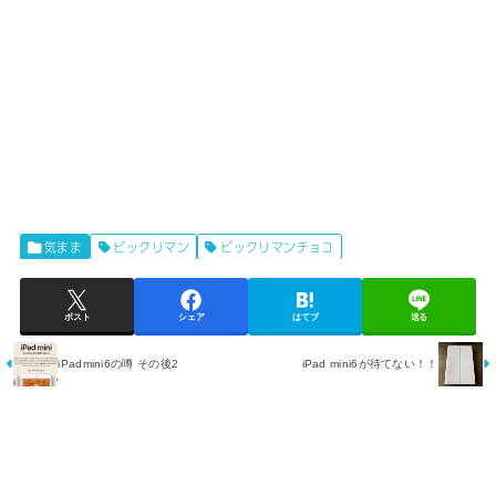
気まま
ビックリマン
ビックリマンチョコ
ポスト
シェア
はてブ
送る
iPadmini6の噂 その後2
iPad mini6が待てない！！