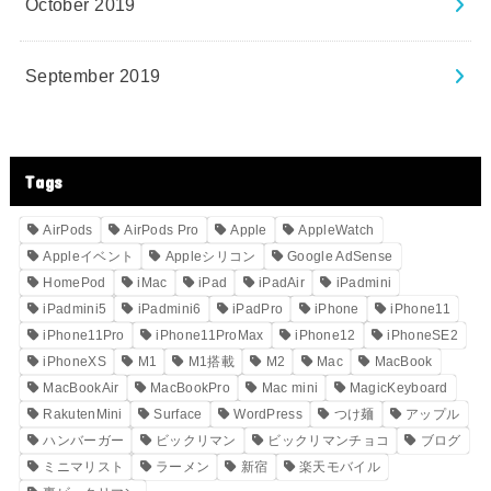
October 2019
September 2019
Tags
AirPods
AirPods Pro
Apple
AppleWatch
Appleイベント
Appleシリコン
Google AdSense
HomePod
iMac
iPad
iPadAir
iPadmini
iPadmini5
iPadmini6
iPadPro
iPhone
iPhone11
iPhone11Pro
iPhone11ProMax
iPhone12
iPhoneSE2
iPhoneXS
M1
M1搭載
M2
Mac
MacBook
MacBookAir
MacBookPro
Mac mini
MagicKeyboard
RakutenMini
Surface
WordPress
つけ麺
アップル
ハンバーガー
ビックリマン
ビックリマンチョコ
ブログ
ミニマリスト
ラーメン
新宿
楽天モバイル